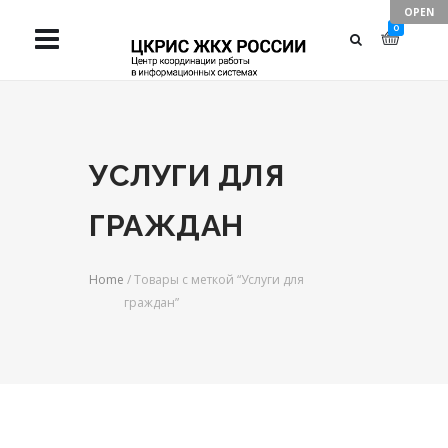
TAKE YOUR
0
BUSINESS TO
NEXT LEVELS
УСЛУГИ ДЛЯ
ГРАЖДАН
Home
/ Товары с меткой “Услуги для
граждан”