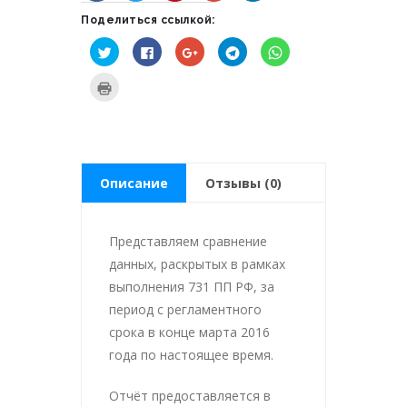
Поделиться ссылкой:
Нажмите,
Нажмите
Нажмите,
Нажмите,
Нажмите,
чтобы
здесь,
чтобы
чтобы
чтобы
поделиться
чтобы
поделиться
поделиться
поделиться
на
поделиться
в
в
в
Нажмите
Twitter
контентом
Google+
Telegram
WhatsApp
для
(Открывается
на
(Открывается
(Открывается
(Открывается
печати
в
Facebook.
в
в
в
(Открывается
новом
(Открывается
новом
новом
новом
в
окне)
в
окне)
окне)
окне)
новом
новом
окне)
окне)
Описание
Отзывы (0)
Представляем сравнение
данных, раскрытых в рамках
выполнения 731 ПП РФ, за
период с регламентного
срока в конце марта 2016
года по настоящее время.
Отчёт предоставляется в