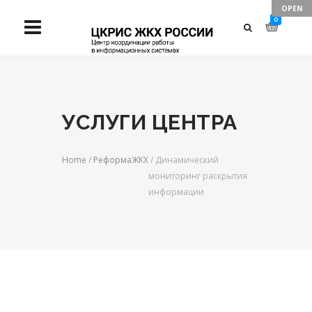
TAKE YOUR
0
BUSINESS TO
NEXT LEVELS
УСЛУГИ ЦЕНТРА
Home
/
РеформаЖКХ
/ Динамический
мониторинг раскрытия
информации