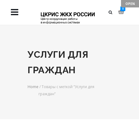
TAKE YOUR
0
BUSINESS TO
NEXT LEVELS
УСЛУГИ ДЛЯ
ГРАЖДАН
Home
/ Товары с меткой “Услуги для
граждан”