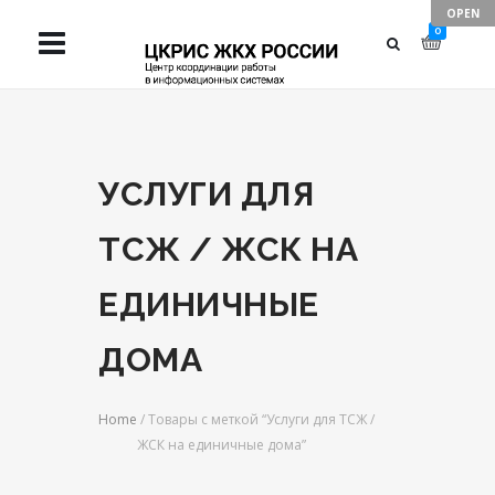
TAKE YOUR
0
BUSINESS TO
NEXT LEVELS
УСЛУГИ ДЛЯ
ТСЖ / ЖСК НА
ЕДИНИЧНЫЕ
ДОМА
Home
/ Товары с меткой “Услуги для ТСЖ /
ЖСК на единичные дома”